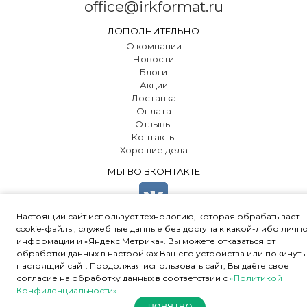
office@irkformat.ru
ДОПОЛНИТЕЛЬНО
О компании
Новости
Блоги
Акции
Доставка
Оплата
Отзывы
Контакты
Хорошие дела
МЫ ВО ВКОНТАКТЕ
Настоящий сайт использует технологию, которая обрабатывает
cookie-файлы, служебные данные без доступа к какой-либо личн
информации и «Яндекс Метрика». Вы можете отказаться от
обработки данных в настройках Вашего устройства или покинуть
© 2000-2024 ООО "ПК «Ал-Юр»
•
Политика конфиденциальности
•
настоящий сайт. Продолжая использовать сайт, Вы даёте свое
Соглашение об обработке персональных данных
•
согласие на обработку данных в соответствии с
«Политикой
Пользуясь нашим сайтом, вы
Конфиденциальности»
соглашаетесь с тем, что мы
Принять