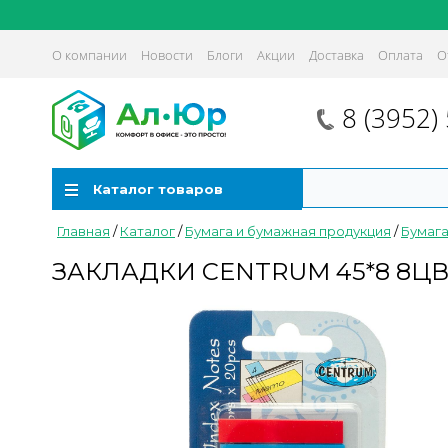
О компании
Новости
Блоги
Акции
Доставка
Оплата
О
8 (3952)
Каталог товаров
Главная
/
Каталог
/
Бумага и бумажная продукция
/
Бумага
ЗАКЛАДКИ CENTRUM 45*8 8ЦВ