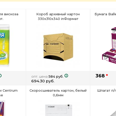
я вискоза
Короб архивный картон
Бумага Ball
т.
330х310х340 inФормат
368
*
опт. цена
584 руб.
694.30 руб.
м Centrum
Скоросшиватель картон, белый
Шпагат п/
se
0,6мм