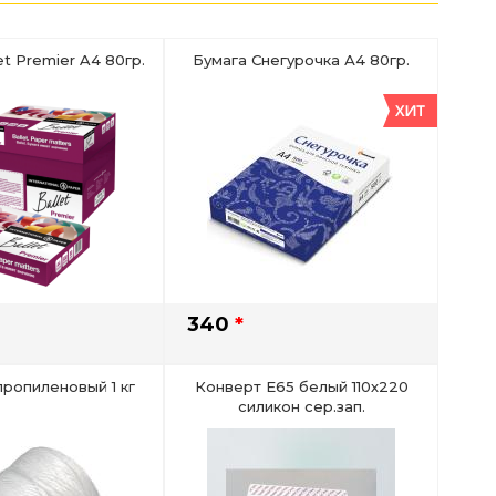
et Premier A4 80гр.
Бумага Снегурочка А4 80гр.
340
*
пропиленовый 1 кг
Конверт Е65 белый 110х220
силикон сер.зап.