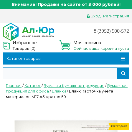
Внимание! Продажи на сайте от 3 000 рублей!
Вход
|
Регистрация
8 (3952) 500-572
Избранное
Моя корзина
Товаров (
0
)
Сейчас ваша корзина пуста
Каталог товаров
Главная
/
Каталог
/
Бумага и бумажная продукция
/
Бумажная
продукция для офиса
/
Бланки
/
Бланк Карточка учета
материалов М17 А5, кратно 50