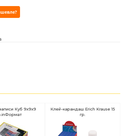
ешевле?
а
записи Куб 9х9х9
Клей-карандаш Erich Krause 15
.inФормат
гр.