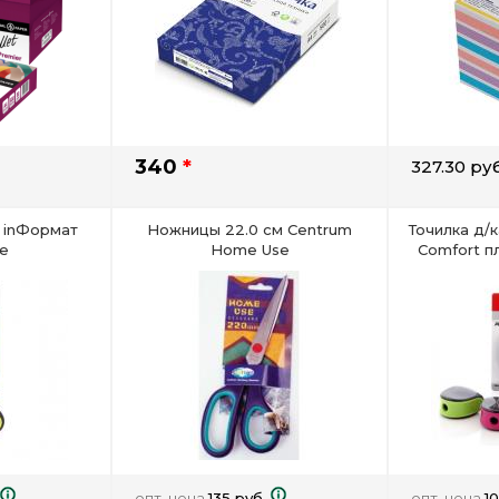
340
*
327.30 руб
 inФормат
Ножницы 22.0 см Centrum
Точилка д/
е
Home Use
Comfort пл
опт. цена
135 руб.
опт. цена
1