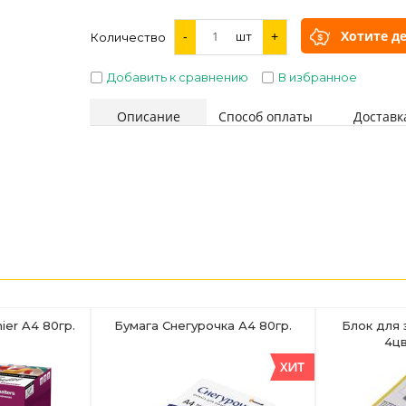
Хотите д
-
шт
+
Количество
Добавить к сравнению
В избранное
Описание
Способ оплаты
Доставк
ier A4 80гр.
Бумага Снегурочка А4 80гр.
Блок для 
4цв