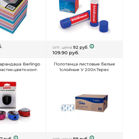
.
опт. цена
92 руб.
109.90 руб.
карандаша Berlingo
Полотенца листовые белые
астик.цветн.конт.
1слойные V 200л.Терес
07 руб.
опт. цена
89 руб.