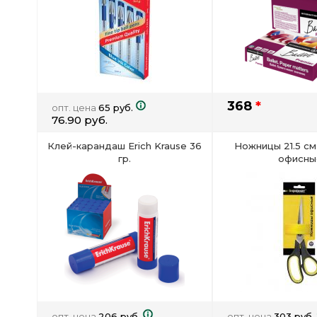
368
*
опт. цена
65 руб.
76.90 руб.
Клей-карандаш Erich Krause 36
Ножницы 21.5 см
гр.
офисны
опт. цена
206 руб.
опт. цена
303 руб.