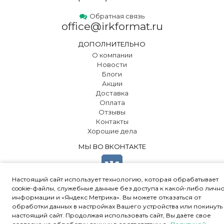
Обратная связь
office@irkformat.ru
ДОПОЛНИТЕЛЬНО
О компании
Новости
Блоги
Акции
Доставка
Оплата
Отзывы
Контакты
Хорошие дела
МЫ ВО ВКОНТАКТЕ
Настоящий сайт использует технологию, которая обрабатывает
cookie-файлы, служебные данные без доступа к какой-либо личн
информации и «Яндекс Метрика». Вы можете отказаться от
обработки данных в настройках Вашего устройства или покинуть
© 2000-2024 ООО "ПК «Ал-Юр»
•
Политика конфиденциальности
•
настоящий сайт. Продолжая использовать сайт, Вы даёте свое
Соглашение об обработке персональных данных
•