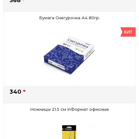
368
*
Бумага Снегурочка А4 80гр.
340
*
Ножницы 21.5 см inФормат офисные