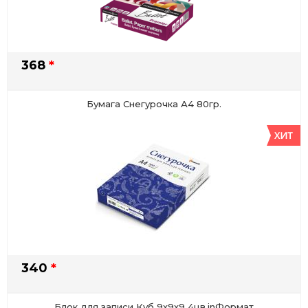
368
*
Бумага Снегурочка А4 80гр.
340
*
Блок для записи Куб 9х9х9 4цв.inФормат