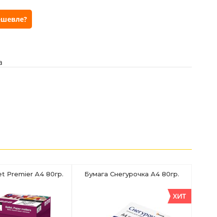
ешевле?
а
et Premier A4 80гр.
Бумага Снегурочка А4 80гр.