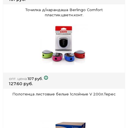
Точилка д/карандаша Berlingo Comfort
пластик.цветн.конт.
опт. цена
107 руб.
127.60 руб.
Полотенца листовые белые 1слойные V 200л.Терес