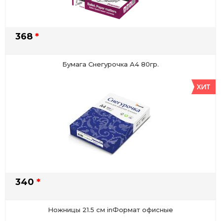
368
*
Бумага Снегурочка А4 80гр.
340
*
Ножницы 21.5 см inФормат офисные