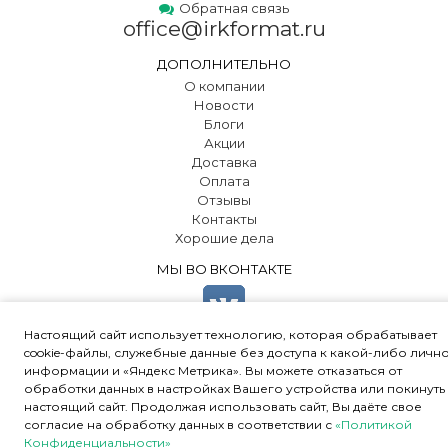
Обратная связь
office@irkformat.ru
ДОПОЛНИТЕЛЬНО
О компании
Новости
Блоги
Акции
Доставка
Оплата
Отзывы
Контакты
Хорошие дела
МЫ ВО ВКОНТАКТЕ
Настоящий сайт использует технологию, которая обрабатывает
cookie-файлы, служебные данные без доступа к какой-либо личн
информации и «Яндекс Метрика». Вы можете отказаться от
обработки данных в настройках Вашего устройства или покинуть
© 2000-2024 ООО "ПК «Ал-Юр»
•
Политика конфиденциальности
•
настоящий сайт. Продолжая использовать сайт, Вы даёте свое
Соглашение об обработке персональных данных
•
согласие на обработку данных в соответствии с
«Политикой
Пользуясь нашим сайтом, вы
Конфиденциальности»