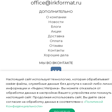
office@irkformat.ru
ДОПОЛНИТЕЛЬНО
О компании
Новости
Блоги
Акции
Доставка
Оплата
Отзывы
Контакты
Хорошие дела
МЫ ВО ВКОНТАКТЕ
Настоящий сайт использует технологию, которая обрабатывает
cookie-файлы, служебные данные без доступа к какой-либо личн
информации и «Яндекс Метрика». Вы можете отказаться от
обработки данных в настройках Вашего устройства или покинуть
© 2000-2024 ООО "ПК «Ал-Юр»
•
Политика конфиденциальности
•
настоящий сайт. Продолжая использовать сайт, Вы даёте свое
Соглашение об обработке персональных данных
•
согласие на обработку данных в соответствии с
«Политикой
Пользуясь нашим сайтом, вы
Конфиденциальности»
соглашаетесь с тем, что мы
Принять